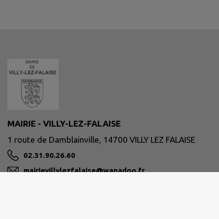
MAIRIE - VILLY-LEZ-FALAISE
1 route de Damblainville, 14700 VILLY LEZ FALAISE
02.31.90.26.60
mairievillylezfalaise@wanadoo.fr
M'Y RENDRE
www.villylezfalaise.fr