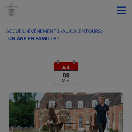
Contenu
Menu
Recherche
Pied de page
ACCUEIL
>
ÉVÉNEMENTS
>
AUX ALENTOURS
>
UN ÂNE EN FAMILLE !
Juil.
08
Mer.