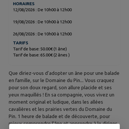
HORAIRES
12/08/2026 : De 10h00 à 12h00
19/08/2026 : De 10h00 à 12h00
26/08/2026 : De 10h00 à 12h00
TARIFS
Tarif de base: 50.00€ (1 âne)
Tarif de base: 65.00€ (2 ânes )
Que diriez-vous d'adopter un âne pour une balade
en famille, sur le Domaine du Pin... Vous craquez
pour son doux regard, son allure placide et ses
yeux maquillés ! En sa compagnie, vous vivez un
moment original et ludique, dans les allées
cavalières et les prairies vertes du Domaine du
Pin. 1 heure de balade et de découverte, pour
mieux comprendre l'âne et apprendre à le diriger,