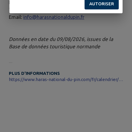
Informations complémentaires:
AUTORISER
Téléphone: 02 33 36 68 68
Email:
info@harasnationaldupin.fr
Données en date du 09/08/2026, issues de la
Base de données touristique normande
PLUS D'INFORMATIONS
https://www.haras-national-du-pin.com/fr/calendrier/activites-touristiques/ane-famille,391.html