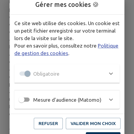
tenu en main. Il a bien sûr son caractère, ce n'est
Gérer mes cookies 🍪
pas qu'une légende, mais c'est ce qui fait son
charme. Julian, votre accompagnateur vous
Ce site web utilise des cookies. Un cookie est
dévoilera tous ses petits secrets pour mieux
un petit fichier enregistré sur votre terminal
décoder votre nouveau compagnon de route. Une
lors de la visite sur le site.
activité attendrissante et ludique pour toute la
Pour en savoir plus, consultez notre
Politique
famille ! Embarquez dans l'ESCARGOLINE, ce petit
de gestion des cookies
.
attelage léger pouvant promener 2 adultes ou 3
enfants (en bas âge), pendant que Julian, votre
accompagnateur, mène l'âne sur les petits
Obligatoire
chemins arborés du Domaine. Idéal pour des
personnes à mobilité réduite, ou pour une famille
avec des enfants en bas âge ! Réservez votre
moment avec l'âne du Haras du Pin, il saura vous
Mesure d'audience (Matomo)
faire passer un moment inoubliable ! Le mercredi
en juillet et août.
REFUSER
VALIDER MON CHOIX
--