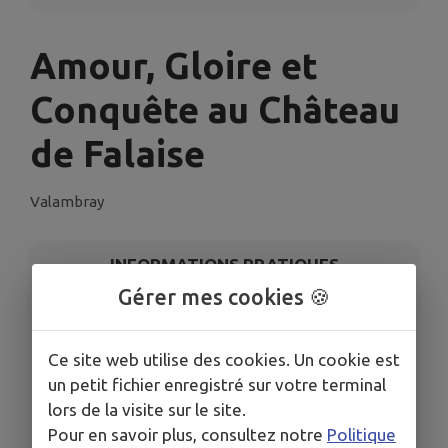
Amour, Gloire et
Conquête au Château
de Falaise
Valambray
INFORMATIONS PRATIQUES
Gérer mes cookies 🍪
LIEU
Amour, Gloire et Conquête au Château de Falaise
Ce site web utilise des cookies. Un cookie est
DATES
un petit fichier enregistré sur votre terminal
Du jeu. 16 oct. au dim. 4 janv.
lors de la visite sur le site.
HORAIRES
Pour en savoir plus, consultez notre
Politique
De 13h00 à 23h55