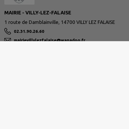
MAIRIE - VILLY-LEZ-FALAISE
1 route de Damblainville, 14700 VILLY LEZ FALAISE
02.31.90.26.60
mairievillylezfalaise@wanadoo.fr
M'Y RENDRE
www.villylezfalaise.fr
PAYS DE FALAISE
accueil@paysdefalaise.fr