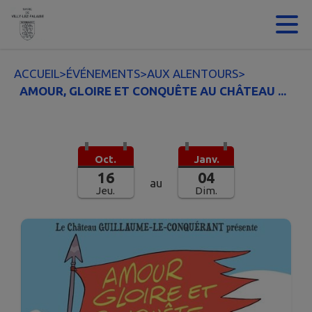
Contenu
Menu
Recherche
Pied de page
ACCUEIL
>
ÉVÉNEMENTS
>
AUX ALENTOURS
>
AMOUR, GLOIRE ET CONQUÊTE AU CHÂTEAU ...
Oct.
Janv.
16
04
au
Jeu.
Dim.