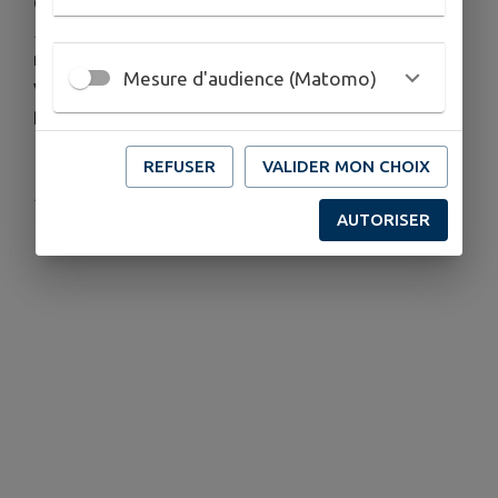
Cet événement culturel, porté par l’association
À
Laize sur Scène
en partenariat avec la
municipalité, mettra cette année à l’honneur
la
Mesure d'audience (Matomo)
ville de Sarlat et le Périgord Noir
, à travers une
programmation festive, musicale et conviviale.
REFUSER
VALIDER MON CHOIX
Publié par MAIRIE
AUTORISER