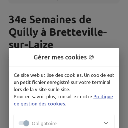
34e Semaines de
Quilly à Bretteville-
sur-Laize
Gérer mes cookies 🍪
Soignolles
Ce site web utilise des cookies. Un cookie est
INFORMATIONS PRATIQUES
un petit fichier enregistré sur votre terminal
lors de la visite sur le site.
LIEU
Salle des fêtes de BRETTEVILLE SUR LAIZE
Pour en savoir plus, consultez notre
Politique
de gestion des cookies
.
DATES
Du sam. 27 sept. au dim. 12 oct.
Obligatoire