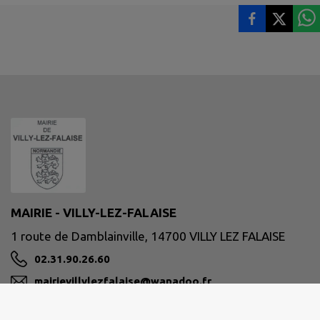
MAIRIE - VILLY-LEZ-FALAISE
1 route de Damblainville, 14700 VILLY LEZ FALAISE
02.31.90.26.60
mairievillylezfalaise@wanadoo.fr
M'Y RENDRE