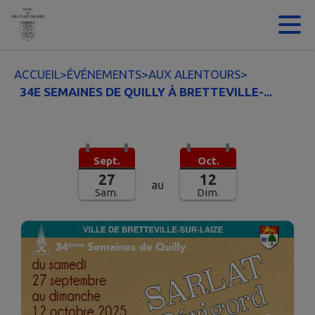
Contenu
Menu
Recherche
Pied de page
ACCUEIL
>
ÉVÉNEMENTS
>
AUX ALENTOURS
>
34E SEMAINES DE QUILLY À BRETTEVILLE-...
Sept.
Oct.
27
12
au
Sam.
Dim.