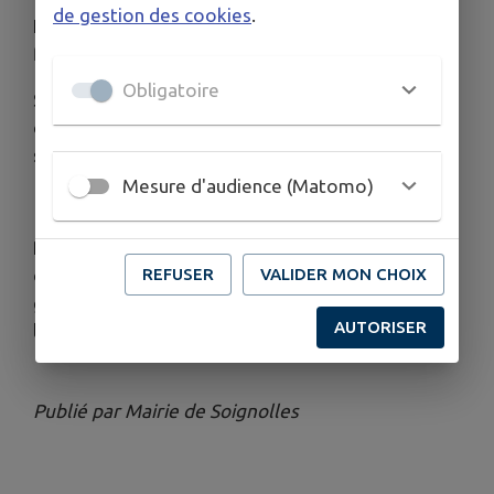
de gestion des cookies
.
Luc Chalifour offre une perspective intime sur les
fleurs de son jardin.
Obligatoire
Ses photos s’apparentent au portrait plutôt qu’au
documentaire. Il recherche l’effet de mise en
scène, l’ambiance et l’émotion.
Mesure d'audience (Matomo)
Pour l’occasion, la magnifique salle de réception
REFUSER
VALIDER MON CHOIX
du Domaine de La Pommeraye se transforme en
galerie éphémère pour accueillir l’ensemble de
AUTORISER
l’exposition.
Publié par Mairie de Soignolles