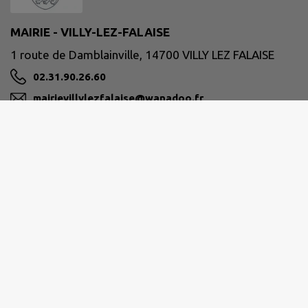
MAIRIE - VILLY-LEZ-FALAISE
1 route de Damblainville, 14700 VILLY LEZ FALAISE
02.31.90.26.60
mairievillylezfalaise@wanadoo.fr
M'Y RENDRE
www.villylezfalaise.fr
PAYS DE FALAISE