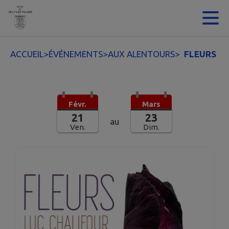
Contenu
Menu
Recherche
Pied de page
ACCUEIL
>
ÉVÉNEMENTS
>
AUX ALENTOURS
>
FLEURS
Févr.
Mars
21
23
au
Ven.
Dim.