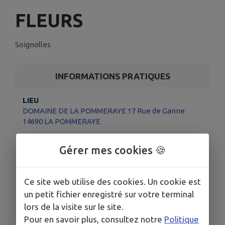
FLEURS
Soignolles
INFORMATIONS PRATIQUES
LIEU
DOMAINE DE LA POMMERAYE 17 Rue de Ganne
14690 LA POMMERAYE
DATES
Du ven. 21 févr. au dim. 23 mars
Gérer mes cookies 🍪
HORAIRES
Entrée libre : du lundi au samedi de 11h à 18h30
Ce site web utilise des cookies. Un cookie est
En présence de l'artiste : le samedi et dimanche de
un petit fichier enregistré sur votre terminal
14h à 18h30
Sur rendez-vous :
lucchalifour@mac.com
lors de la visite sur le site.
Pour en savoir plus, consultez notre
Politique