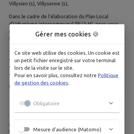
Villysien (s), Villysenne (s),
Dans le cadre de l'élaboration du Plan Local
d'Urbanisme intercommunal (PLUi-H), nous vous
rappelons qu'un registre de concertation est mis à
Gérer mes cookies 🍪
la disposition du public au sein de votre mairie.
Ce registre permet aux habitants qui le souhaitent
Ce site web utilise des cookies. Un cookie est
de formuler leurs observations, remarques ou
un petit fichier enregistré sur votre terminal
doléances relatives au projet de PLUi-H en cours
lors de la visite sur le site.
d'élaboration.
Pour en savoir plus, consultez notre
Politique
de gestion des cookies
.
La municipalité
Obligatoire
HORAIRES
Mesure d'audience (Matomo)
Mardi : 15h30-18h