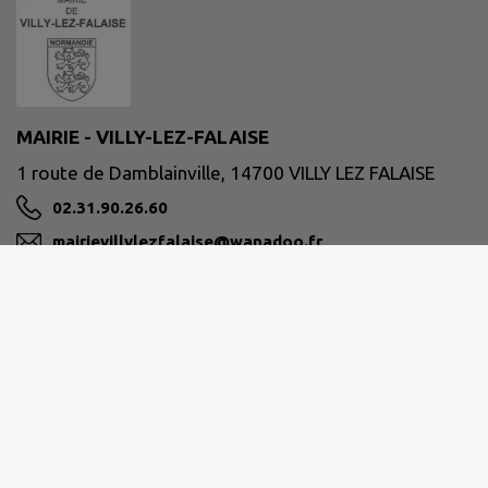
MAIRIE - VILLY-LEZ-FALAISE
1 route de Damblainville, 14700 VILLY LEZ FALAISE
02.31.90.26.60
mairievillylezfalaise@wanadoo.fr
M'Y RENDRE
www.villylezfalaise.fr