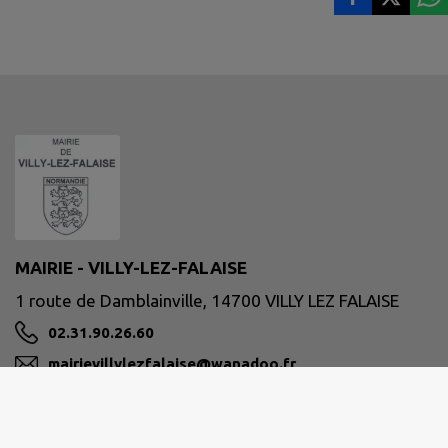
MAIRIE - VILLY-LEZ-FALAISE
1 route de Damblainville, 14700 VILLY LEZ FALAISE
02.31.90.26.60
mairievillylezfalaise@wanadoo.fr
M'Y RENDRE
www.villylezfalaise.fr