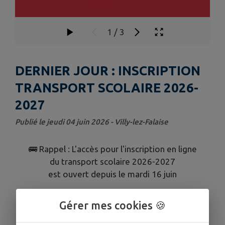
1
/
3
DERNIER JOUR : INSCRIPTION
TRANSPORT SCOLAIRE 2026-
2027
Publié le jeudi 04 juin 2026 - Villy-lez-Falaise
🚌 Rappel : L'accès pour l'inscription en ligne
du transport scolaire 2026-2027
est ouvert depuis le mardi 16 juin
⚠ Attention date limite :
JEUDI 16
Gérer mes cookies 🍪
JUILLET
2026
⚠